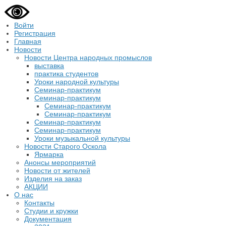
Войти
Регистрация
Главная
Новости
Новости Центра народных промыслов
выставка
практика студентов
Уроки народной культуры
Семинар-практикум
Семинар-практикум
Семинар-практикум
Семинар-практикум
Семинар-практикум
Семинар-практикум
Уроки музыкальной культуры
Новости Старого Оскола
Ярмарка
Анонсы мероприятий
Новости от жителей
Изделия на заказ
АКЦИИ
О нас
Контакты
Студии и кружки
Документация