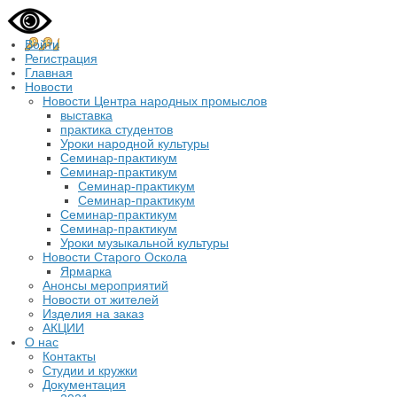
Войти
Регистрация
Главная
Новости
Новости Центра народных промыслов
выставка
практика студентов
Уроки народной культуры
Семинар-практикум
Семинар-практикум
Семинар-практикум
Семинар-практикум
Семинар-практикум
Семинар-практикум
Уроки музыкальной культуры
Новости Старого Оскола
Ярмарка
Анонсы мероприятий
Новости от жителей
Изделия на заказ
АКЦИИ
О нас
Контакты
Студии и кружки
Документация