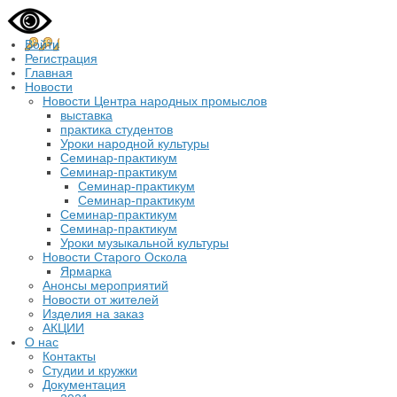
Войти
Регистрация
Главная
Новости
Новости Центра народных промыслов
выставка
практика студентов
Уроки народной культуры
Семинар-практикум
Семинар-практикум
Семинар-практикум
Семинар-практикум
Семинар-практикум
Семинар-практикум
Уроки музыкальной культуры
Новости Старого Оскола
Ярмарка
Анонсы мероприятий
Новости от жителей
Изделия на заказ
АКЦИИ
О нас
Контакты
Студии и кружки
Документация