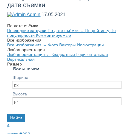
дате съёмки
Admin
17.05.2021
По дате съёмки
Последние загрузки
По дате съёмки
←
По рейтингу
По
популярности
Комментируемые
Все изображения
Все изображения
←
Фото
Векторы
Иллюстрации
Любая ориентация
Любая ориентация
←
Квадратные
Горизонтальная
Вертикальная
Размер
Больше чем
Ширина
Высота
x