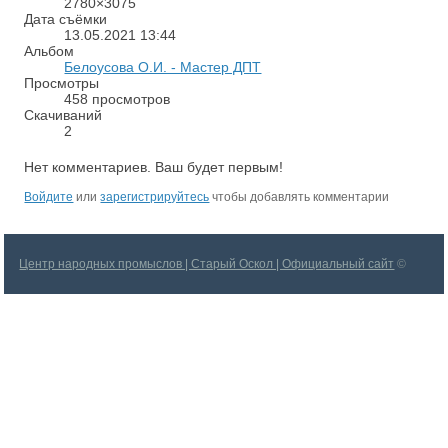
2780×3075
Дата съёмки
13.05.2021
13:44
Альбом
Белоусова О.И. - Мастер ДПТ
Просмотры
458 просмотров
Скачиваний
2
Нет комментариев. Ваш будет первым!
Войдите
или
зарегистрируйтесь
чтобы добавлять комментарии
Центр народных промыслов | Старый Оскол | Официальный сайт
©
2026