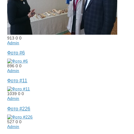
913
0
0
Admin
Фото #6
896
0
0
Admin
Фото #11
1039
0
0
Admin
Фото #226
527
0
0
Admin