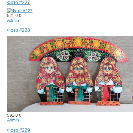
Фото #227
521
0
0
Admin
Фото #228
591
0
0
Admin
Фото #229