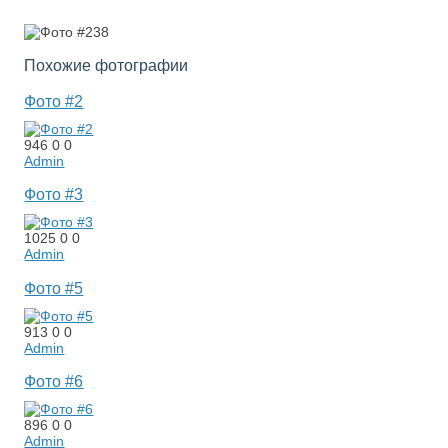
Похожие фотографии
Фото #2
946
0
0
Admin
Фото #3
1025
0
0
Admin
Фото #5
913
0
0
Admin
Фото #6
896
0
0
Admin