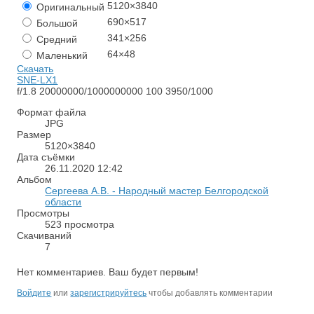
5120×3840
Оригинальный
690×517
Большой
341×256
Средний
64×48
Маленький
Скачать
SNE-LX1
f/1.8
20000000/1000000000
100
3950/1000
Формат файла
JPG
Размер
5120×3840
Дата съёмки
26.11.2020
12:42
Альбом
Сергеева А.В. - Народный мастер Белгородской
области
Просмотры
523 просмотра
Скачиваний
7
Нет комментариев. Ваш будет первым!
Войдите
или
зарегистрируйтесь
чтобы добавлять комментарии