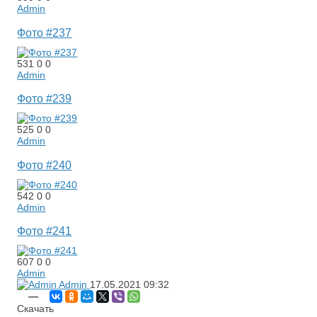
Admin
Фото #237
531
0
0
Admin
Фото #239
525
0
0
Admin
Фото #240
542
0
0
Admin
Фото #241
607
0
0
Admin
Admin
17.05.2021
09:32
—
Скачать