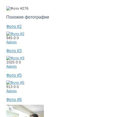
Похожие фотографии
Фото #2
945
0
0
Admin
Фото #3
1025
0
0
Admin
Фото #5
913
0
0
Admin
Фото #6