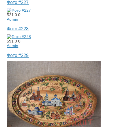
Фото #227
521
0
0
Admin
Фото #228
591
0
0
Admin
Фото #229