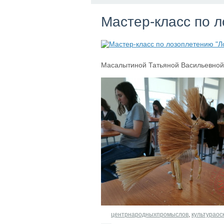
Мастер-класс по 
Масалытиной Татьяной Васильевной
центрнародныхпромыслов
,
культураос