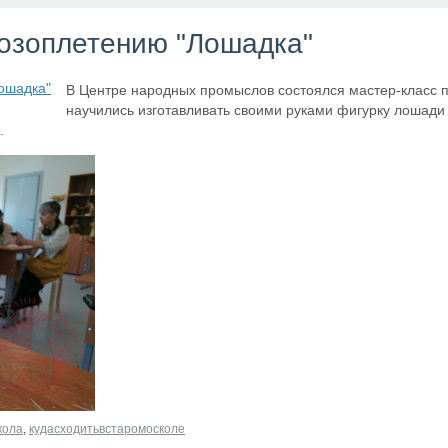
лозоплетению "Лошадка"
В Центре народных промыслов состоялся мастер-класс 
научились изготавливать своими руками фигурку лошади
.
кола
,
кудасходитьвстаромосколе