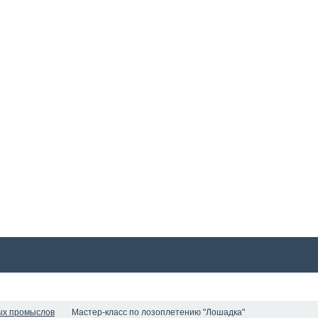
СТАТЬИ
ФОТО
ПУШКИНСКАЯ КАРТА
КАТАЛОГ
СТ
ых промыслов
Мастер-класс по лозоплетению "Лошадка"