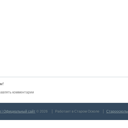
м!
авлять комментарии
л | Официальный сайт
© 2026
Работает в Старом Осколе
Староосколь