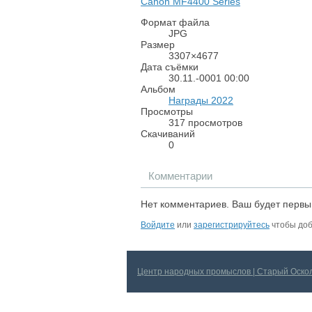
Canon MF4400 Series
Формат файла
JPG
Размер
3307×4677
Дата съёмки
30.11.-0001
00:00
Альбом
Награды 2022
Просмотры
317 просмотров
Скачиваний
0
Комментарии
Нет комментариев. Ваш будет первы
Войдите
или
зарегистрируйтесь
чтобы доб
Центр народных промыслов | Старый Оско