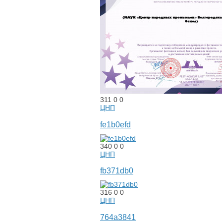
311
0
0
ЦНП
fe1b0efd
340
0
0
ЦНП
fb371db0
316
0
0
ЦНП
764a3841