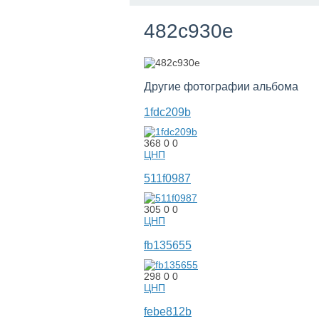
482c930e
Другие фотографии альбома
1fdc209b
368
0
0
ЦНП
511f0987
305
0
0
ЦНП
fb135655
298
0
0
ЦНП
febe812b