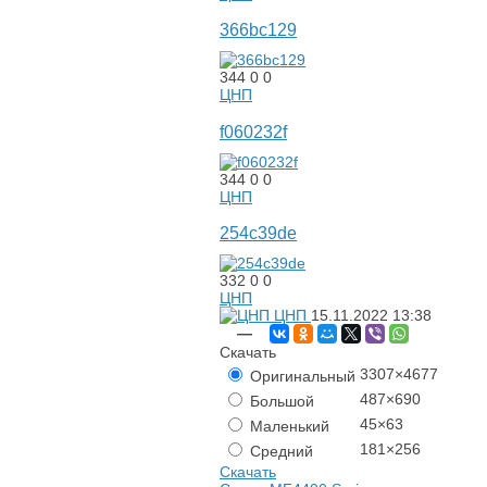
366bc129
344
0
0
ЦНП
f060232f
344
0
0
ЦНП
254c39de
332
0
0
ЦНП
ЦНП
15.11.2022
13:38
—
Скачать
3307×4677
Оригинальный
487×690
Большой
45×63
Маленький
181×256
Средний
Скачать