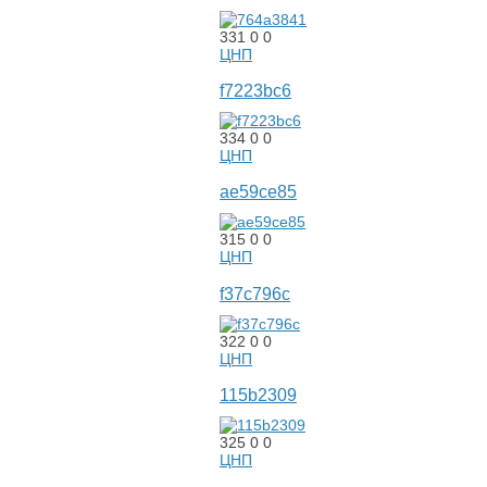
331
0
0
ЦНП
f7223bc6
334
0
0
ЦНП
ae59ce85
315
0
0
ЦНП
f37c796c
322
0
0
ЦНП
115b2309
325
0
0
ЦНП