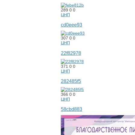
289
0
0
ЦНП
cd0eee93
307
0
0
ЦНП
22f82978
371
0
0
ЦНП
282485f5
366
0
0
ЦНП
58cbd883