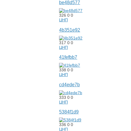
be48d577
326
0
0
ЦНП
4b351e92
317
0
0
ЦНП
41fefbb7
338
0
0
ЦНП
cd4ede7b
333
0
0
ЦНП
5384f1d9
336
0
0
ЦНП