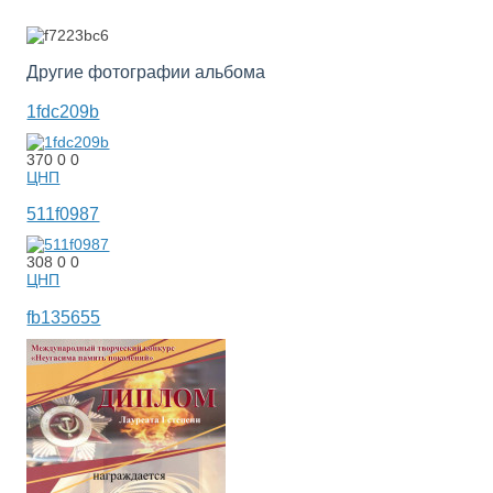
Другие фотографии альбома
1fdc209b
370
0
0
ЦНП
511f0987
308
0
0
ЦНП
fb135655