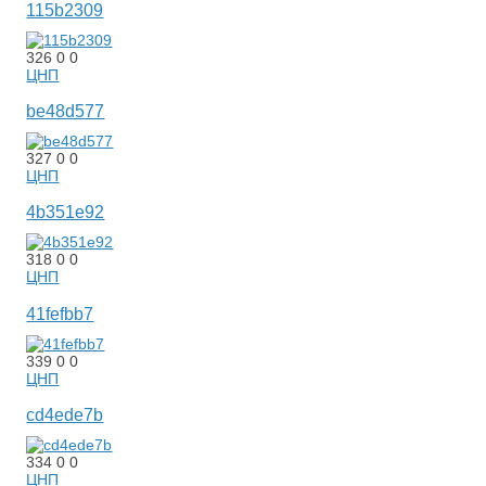
115b2309
326
0
0
ЦНП
be48d577
327
0
0
ЦНП
4b351e92
318
0
0
ЦНП
41fefbb7
339
0
0
ЦНП
cd4ede7b
334
0
0
ЦНП