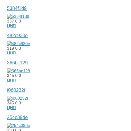
5384f1d9
337
0
0
ЦНП
482c930e
319
0
0
ЦНП
366bc129
345
0
0
ЦНП
f060232f
345
0
0
ЦНП
254c39de
333
0
0