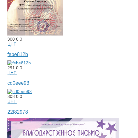
300
0
0
ЦНП
febe812b
291
0
0
ЦНП
cd0eee93
308
0
0
ЦНП
22f82978