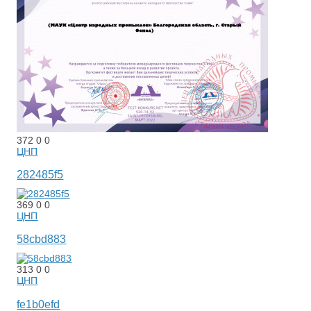
372
0
0
ЦНП
282485f5
369
0
0
ЦНП
58cbd883
313
0
0
ЦНП
fe1b0efd