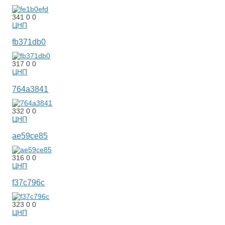
341
0
0
ЦНП
fb371db0
317
0
0
ЦНП
764a3841
332
0
0
ЦНП
ae59ce85
316
0
0
ЦНП
f37c796c
323
0
0
ЦНП