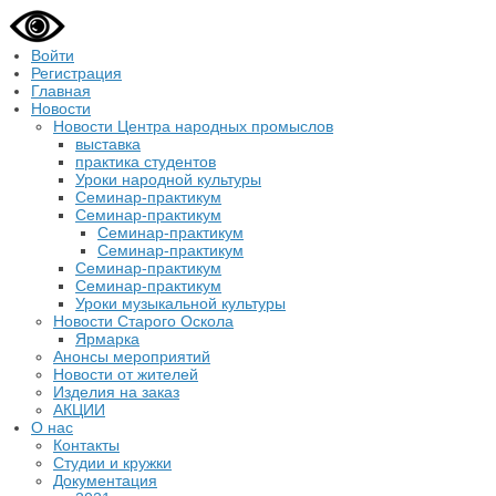
Войти
Регистрация
Главная
Новости
Новости Центра народных промыслов
выставка
практика студентов
Уроки народной культуры
Семинар-практикум
Семинар-практикум
Семинар-практикум
Семинар-практикум
Семинар-практикум
Семинар-практикум
Уроки музыкальной культуры
Новости Старого Оскола
Ярмарка
Анонсы мероприятий
Новости от жителей
Изделия на заказ
АКЦИИ
О нас
Контакты
Студии и кружки
Документация