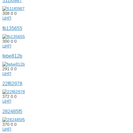
511f0987
308
0
0
ЦНП
fb135655
300
0
0
ЦНП
febe812b
291
0
0
ЦНП
22f82978
372
0
0
ЦНП
282485f5
370
0
0
ЦНП