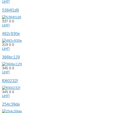
ЦНП
5384f1d9
337
0
0
ЦНП
482c930e
319
0
0
ЦНП
366bc129
345
0
0
ЦНП
f060232f
345
0
0
ЦНП
254c39de