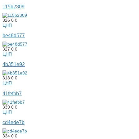
115b2309
326
0
0
ЦНП
be48d577
327
0
0
ЦНП
4b351e92
318
0
0
ЦНП
41fefbb7
339
0
0
ЦНП
cd4ede7b
334
0
0