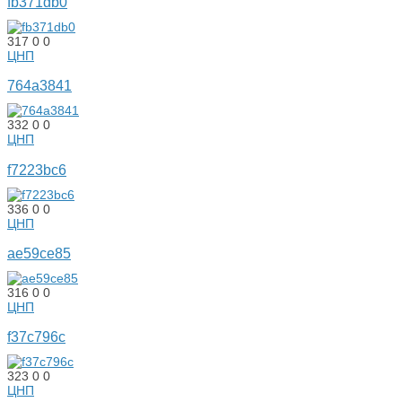
fb371db0
317
0
0
ЦНП
764a3841
332
0
0
ЦНП
f7223bc6
336
0
0
ЦНП
ae59ce85
316
0
0
ЦНП
f37c796c
323
0
0
ЦНП