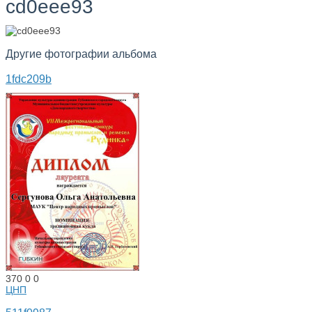
cd0eee93
Другие фотографии альбома
1fdc209b
370
0
0
ЦНП