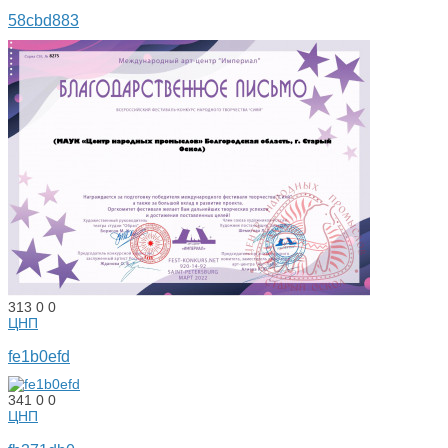
58cbd883
313
0
0
ЦНП
fe1b0efd
341
0
0
ЦНП