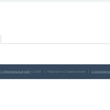
л | Официальный сайт
© 2026
Работает в Старом Осколе
Староосколь