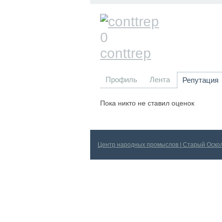
0
conttrep
Профиль
Лента
Репутация
Пока никто не ставил оценок
Центр народных промыслов | Старый Оско