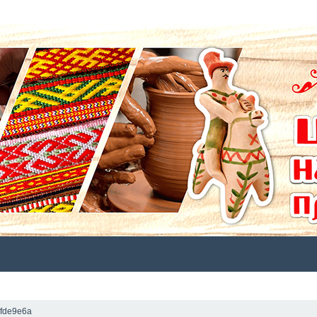
СТАТЬИ
ФОТО
ПУШКИНСКАЯ КАРТА
КАТАЛОГ
СТ
fde9e6a