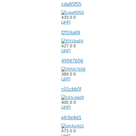
cda85f55
433
0
0
ЦНП
f2f18a69
427
0
0
ЦНП
49567b56
389
0
0
ЦНП
c01cbb0f
405
0
0
ЦНП
efc6e9d1
473
0
0
ЦНП