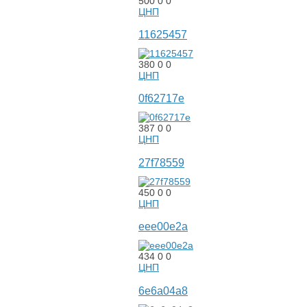
500
0
0
ЦНП
11625457
380
0
0
ЦНП
0f62717e
387
0
0
ЦНП
27f78559
450
0
0
ЦНП
eee00e2a
434
0
0
ЦНП
6e6a04a8