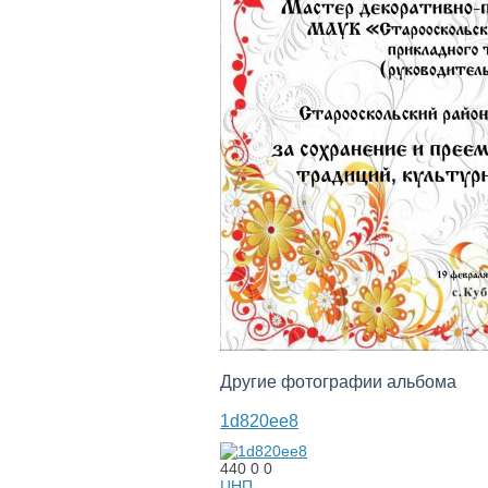
Другие фотографии альбома
1d820ee8
440
0
0
ЦНП