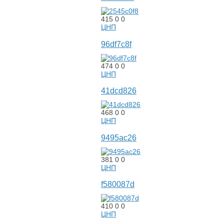
415
0
0
ЦНП
96df7c8f
474
0
0
ЦНП
41dcd826
468
0
0
ЦНП
9495ac26
381
0
0
ЦНП
f580087d
410
0
0
ЦНП