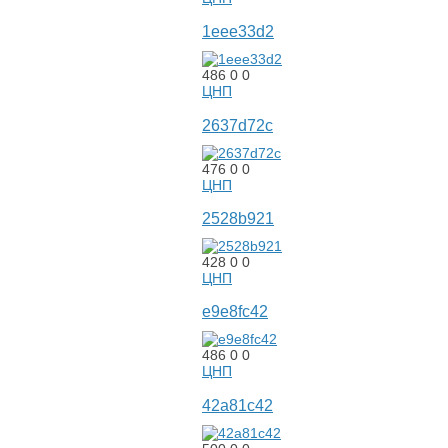
1eee33d2
486
0
0
ЦНП
2637d72c
476
0
0
ЦНП
2528b921
428
0
0
ЦНП
e9e8fc42
486
0
0
ЦНП
42a81c42