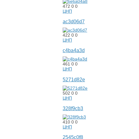
472
0
0
ЦНП
ac3d06d7
422
0
0
ЦНП
c4ba4a3d
461
0
0
ЦНП
5271d82e
502
0
0
ЦНП
328f9cb3
410
0
0
ЦНП
2545c0f8