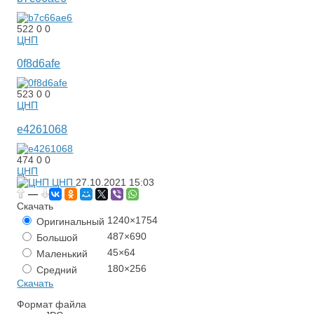
522
0
0
ЦНП
0f8d6afe
523
0
0
ЦНП
e4261068
474
0
0
ЦНП
ЦНП
27.10.2021
15:03
—
Скачать
1240×1754
Оригинальный
487×690
Большой
45×64
Маленький
180×256
Средний
Скачать
Формат файла