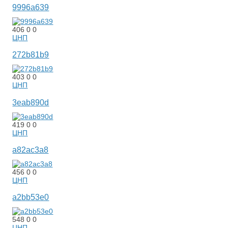
9996a639
406
0
0
ЦНП
272b81b9
403
0
0
ЦНП
3eab890d
419
0
0
ЦНП
a82ac3a8
456
0
0
ЦНП
a2bb53e0
548
0
0
ЦНП