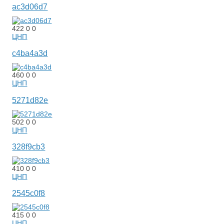
ac3d06d7
422
0
0
ЦНП
c4ba4a3d
460
0
0
ЦНП
5271d82e
502
0
0
ЦНП
328f9cb3
410
0
0
ЦНП
2545c0f8
415
0
0
ЦНП