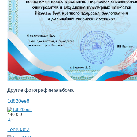
Другие фотографии альбома
1d820ee8
440
0
0
ЦНП
1eee33d2