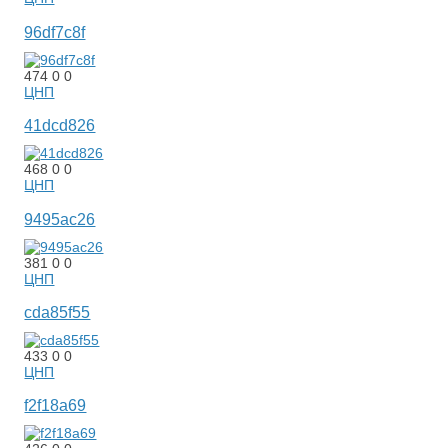
96df7c8f
474
0
0
ЦНП
41dcd826
468
0
0
ЦНП
9495ac26
381
0
0
ЦНП
cda85f55
433
0
0
ЦНП
f2f18a69