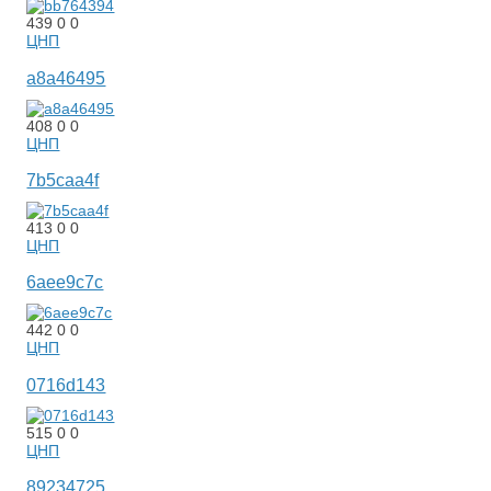
439
0
0
ЦНП
a8a46495
408
0
0
ЦНП
7b5caa4f
413
0
0
ЦНП
6aee9c7c
442
0
0
ЦНП
0716d143
515
0
0
ЦНП
89234725