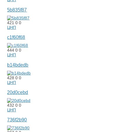
5b835f87
421
0
0
ЦНП
c1f60f68
444
0
0
ЦНП
b14bdedb
428
0
0
ЦНП
20d0cebd
432
0
0
ЦНП
736f2b90