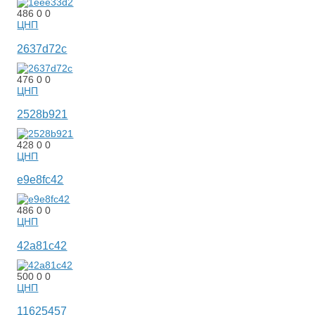
486
0
0
ЦНП
2637d72c
476
0
0
ЦНП
2528b921
428
0
0
ЦНП
e9e8fc42
486
0
0
ЦНП
42a81c42
500
0
0
ЦНП
11625457