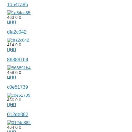
1a54ca85
463
0
0
ЦНП
dfa2c042
414
0
0
ЦНП
868891b4
459
0
0
ЦНП
c0e51739
466
0
0
ЦНП
012de882
464
0
0