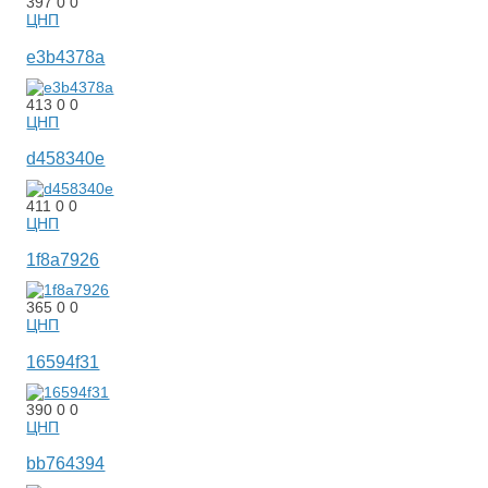
397
0
0
ЦНП
e3b4378a
413
0
0
ЦНП
d458340e
411
0
0
ЦНП
1f8a7926
365
0
0
ЦНП
16594f31
390
0
0
ЦНП
bb764394