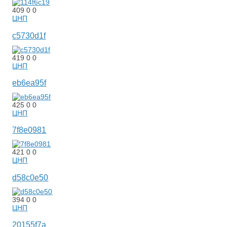
409
0
0
ЦНП
c5730d1f
419
0
0
ЦНП
eb6ea95f
425
0
0
ЦНП
7f8e0981
421
0
0
ЦНП
d58c0e50
394
0
0
ЦНП
20155f7a