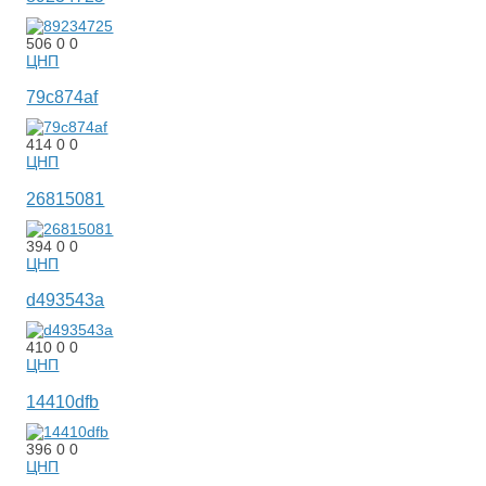
506
0
0
ЦНП
79c874af
414
0
0
ЦНП
26815081
394
0
0
ЦНП
d493543a
410
0
0
ЦНП
14410dfb
396
0
0
ЦНП