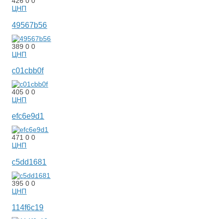
426
0
0
ЦНП
49567b56
389
0
0
ЦНП
c01cbb0f
405
0
0
ЦНП
efc6e9d1
471
0
0
ЦНП
c5dd1681
395
0
0
ЦНП
114f6c19