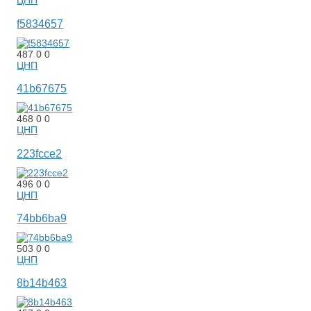
ЦНП
f5834657
487
0
0
ЦНП
41b67675
468
0
0
ЦНП
223fcce2
496
0
0
ЦНП
74bb6ba9
503
0
0
ЦНП
8b14b463