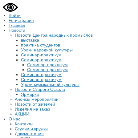
Войти
Регистрация
Главная
Новости
Новости Центра народных промыслов
выставка
практика студентов
Уроки народной культуры
Семинар-практикум
Семинар-практикум
Семинар-практикум
Семинар-практикум
Семинар-практикум
Семинар-практикум
Уроки музыкальной культуры
Новости Старого Оскола
Ярмарка
Анонсы мероприятий
Новости от жителей
Изделия на заказ
АКЦИИ
О нас
Контакты
Студии и кружки
Документация