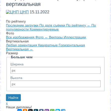
вертикальная
ЦНП
15.11.2022
По рейтингу
Последние загрузки
По дате съёмки
По рейтингу
←
По
популярности
Комментируемые
Фото
Все изображения
Фото
←
Векторы
Иллюстрации
Вертикальная
Любая ориентация
Квадратные
Горизонтальная
Вертикальная
←
Размер
Больше чем
Ширина
Высота
x
Наши дипломы!