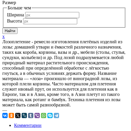
Размер
Больше чем
Ширина
Высота
x
Лозоплетение - ремесло изготовления плетёных изделий из
лозы: домашней утвари и ёмкостей различного назначения,
таких как короба, корзины, вазы и др., мебели (столы, стулья,
сундуки, колыбели) и др. Под лозой подразумевается любой
природный материал растительного происхождения,
способный при определённой обработке с лёгкостью
гнуться, а в обычных условиях держать форму. Название
материала — «лоза» произошло от виноградной лозы, из
которой плели корзины. Часто материалом для плетения
служит ивовый прут, он используется для плетения как в
Европе, так и в Азии, кроме того, в Азии плетут из такого
материала, как ротанг и бамбук. Техника плетения из лозы
может быть самой разнообразной.
—
Комментарии