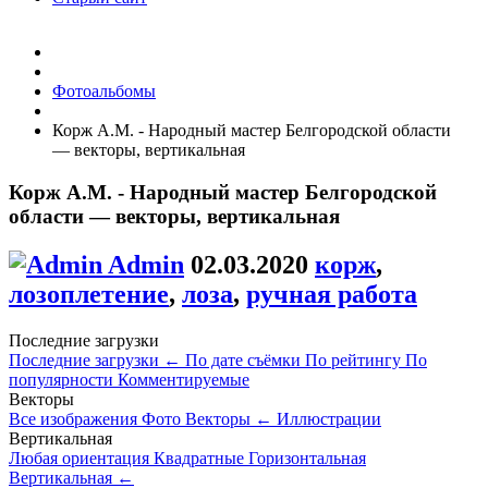
Фотоальбомы
Корж А.М. - Народный мастер Белгородской области
— векторы, вертикальная
Корж А.М. - Народный мастер Белгородской
области — векторы, вертикальная
Admin
02.03.2020
корж
,
лозоплетение
,
лоза
,
ручная работа
Последние загрузки
Последние загрузки
←
По дате съёмки
По рейтингу
По
популярности
Комментируемые
Векторы
Все изображения
Фото
Векторы
←
Иллюстрации
Вертикальная
Любая ориентация
Квадратные
Горизонтальная
Вертикальная
←