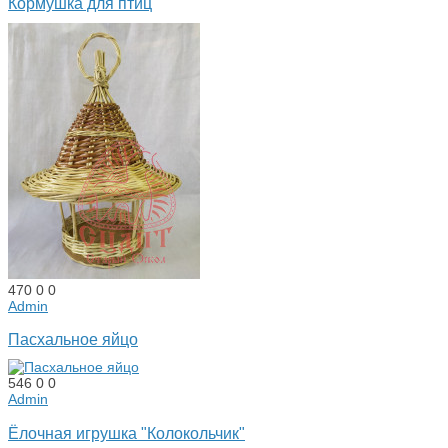
Кормушка для птиц
470
0
0
Admin
Пасхальное яйцо
546
0
0
Admin
Ёлочная игрушка "Колокольчик"