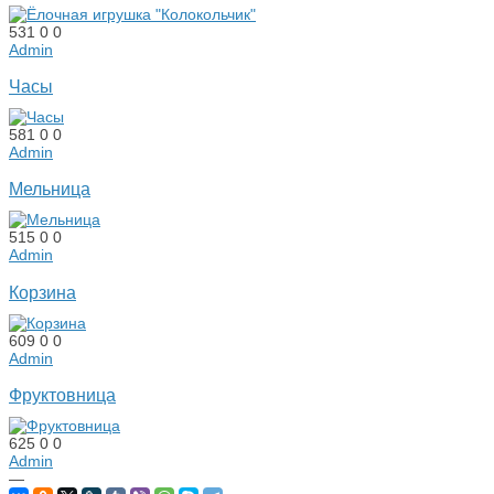
531
0
0
Admin
Часы
581
0
0
Admin
Мельница
515
0
0
Admin
Корзина
609
0
0
Admin
Фруктовница
625
0
0
Admin
—