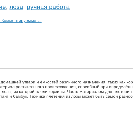
ие
,
лоза
,
ручная работа
и
Комментируемые
←
омашней утвари и ёмкостей различного назначения, таких как короб
териал растительного происхождения, способный при определённой
озы, из которой плели корзины. Часто материалом для плетения сл
 ротанг и бамбук. Техника плетения из лозы может быть самой разно