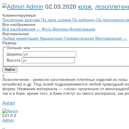
Admin
02.03.2020
корж
,
лозоплетен
Комментируемые
Последние загрузки
По дате съёмки
По рейтингу
По популярност
Все изображения
Все изображения
←
Фото
Векторы
Иллюстрации
Вертикальная
Любая ориентация
Квадратные
Горизонтальная
Вертикальная
←
Размер
Больше чем
Ширина
Высота
x
Лозоплетение - ремесло изготовления плетёных изделий из лозы: д
колыбели) и др. Под лозой подразумевается любой природный ма
форму. Название материала — «лоза» произошло от виноградной л
так и в Азии, кроме того, в Азии плетут из такого материала, как
Ангел
523
0
0
Admin