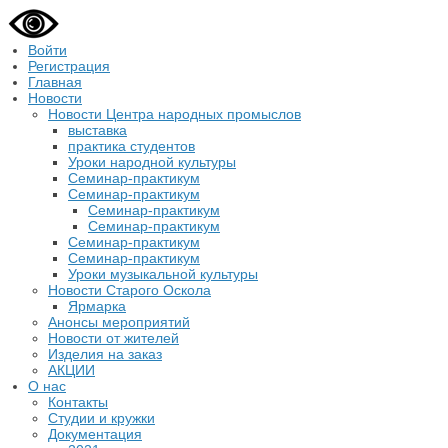
Войти
Регистрация
Главная
Новости
Новости Центра народных промыслов
выставка
практика студентов
Уроки народной культуры
Семинар-практикум
Семинар-практикум
Семинар-практикум
Семинар-практикум
Семинар-практикум
Семинар-практикум
Уроки музыкальной культуры
Новости Старого Оскола
Ярмарка
Анонсы мероприятий
Новости от жителей
Изделия на заказ
АКЦИИ
О нас
Контакты
Студии и кружки
Документация