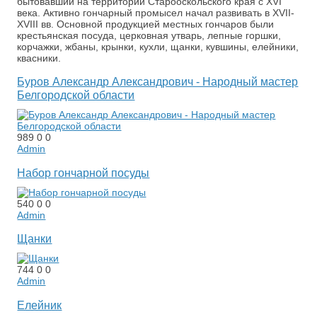
бытовавший на территории Старооскольского края с XVI
века. Активно гончарный промысел начал развивать в XVII-
XVIII вв. Основной продукцией местных гончаров были
крестьянская посуда, церковная утварь, лепные горшки,
корчажки, жбаны, крынки, кухли, щанки, кувшины, елейники,
квасники.
Буров Александр Александрович - Народный мастер
Белгородской области
989
0
0
Admin
Набор гончарной посуды
540
0
0
Admin
Щанки
744
0
0
Admin
Елейник