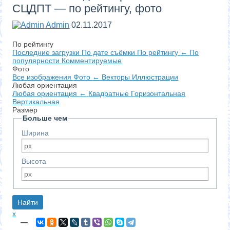
СЦДПТ — по рейтингу, фото
Admin
02.11.2017
По рейтингу
Последние загрузки
По дате съёмки
По рейтингу
←
По
популярности
Комментируемые
Фото
Все изображения
Фото
←
Векторы
Иллюстрации
Любая ориентация
Любая ориентация
←
Квадратные
Горизонтальная
Вертикальная
Размер
Больше чем
Ширина
Высота
x
—