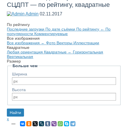
СЦДПТ — по рейтингу, квадратные
Admin
02.11.2017
По рейтингу
Последние загрузки
По дате съёмки
По рейтингу
←
По
популярности
Комментируемые
Все изображения
Все изображения
←
Фото
Векторы
Иллюстрации
Квадратные
Любая ориентация
Квадратные
←
Горизонтальная
Вертикальная
Размер
Больше чем
Ширина
Высота
x
—