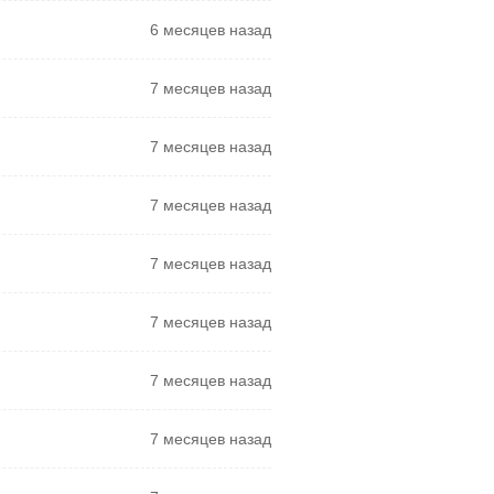
6 месяцев назад
7 месяцев назад
7 месяцев назад
7 месяцев назад
7 месяцев назад
7 месяцев назад
7 месяцев назад
7 месяцев назад