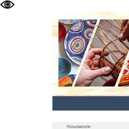
ГЛАВНАЯ
НОВОСТИ
О НАС
Пользователи