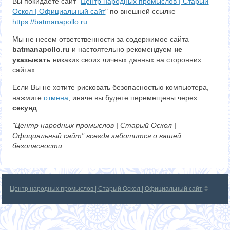
Вы покидаете сайт "
Центр народных промыслов | Старый
Оскол | Официальный сайт
" по внешней ссылке
https://batmanapollo.ru
.
Мы не несем ответственности за содержимое сайта
batmanapollo.ru
и настоятельно рекомендуем
не
указывать
никаких своих личных данных на сторонних
сайтах.
Если Вы не хотите рисковать безопасностью компьютера,
нажмите
отмена
, иначе вы будете перемещены через
секунд
"Центр народных промыслов | Старый Оскол |
Официальный сайт" всегда заботится о вашей
безопасности.
Центр народных промыслов | Старый Оскол | Официальный сайт
©
2026