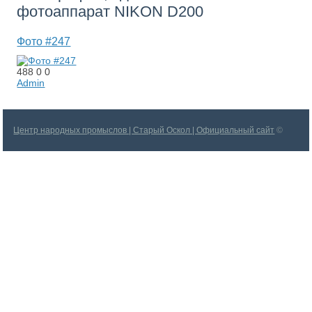
фотоаппарат NIKON D200
Фото #247
488
0
0
Admin
Центр народных промыслов | Старый Оскол | Официальный сайт
©
2026