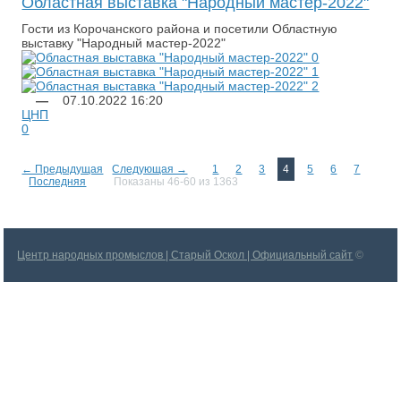
Областная выставка "Народный мастер-2022"
Гости из Корочанского района и посетили Областную
выставку "Народный мастер-2022"
—
07.10.2022
16:20
ЦНП
0
← Предыдущая
Следующая →
1
2
3
4
5
6
7
Последняя
Показаны 46-60 из 1363
Центр народных промыслов | Старый Оскол | Официальный сайт
©
2026