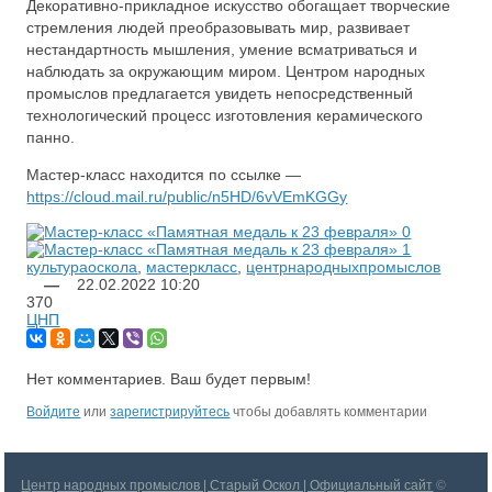
Декоративно-прикладное искусство обогащает творческие
стремления людей преобразовывать мир, развивает
нестандартность мышления, умение всматриваться и
наблюдать за окружающим миром. Центром народных
промыслов предлагается увидеть непосредственный
технологический процесс изготовления керамического
панно.
Мастер-класс находится по ссылке —
https://cloud.mail.ru/public/n5HD/6vVEmKGGy
культураоскола
,
мастеркласс
,
центрнародныхпромыслов
—
22.02.2022
10:20
370
ЦНП
Нет комментариев. Ваш будет первым!
Войдите
или
зарегистрируйтесь
чтобы добавлять комментарии
Центр народных промыслов | Старый Оскол | Официальный сайт
©