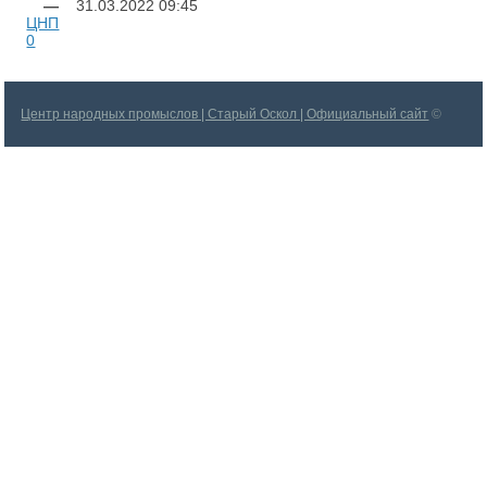
—
31.03.2022
09:45
ЦНП
0
Центр народных промыслов | Старый Оскол | Официальный сайт
©
2026