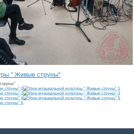
уры " Живые струны"
струны"