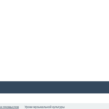
СТАТЬИ
ФОТО
ПУШКИНСКАЯ КАРТА
КАТАЛОГ
СТ
ых промыслов
Уроки музыкальной культуры