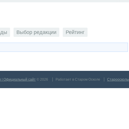
оды
Выбор редакции
Рейтинг
л | Официальный сайт
© 2026
Работает в Старом Осколе
Староосколь