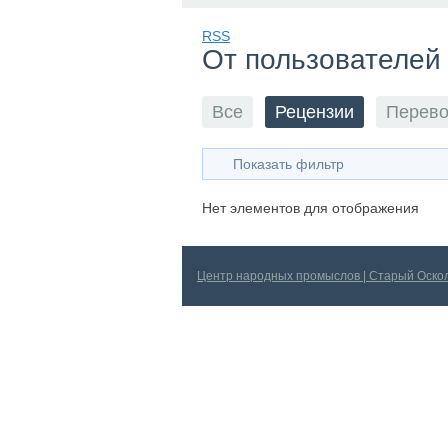
RSS
От пользователей
Все
Рецензии
Перев
Показать фильтр
Нет элементов для отображения
Центр народных промыслов | Старый Оско