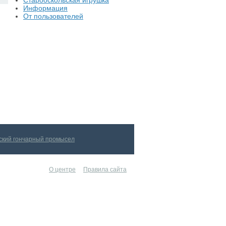
Старооскольская игрушка
Информация
От пользователей
ский гончарный промысел
О центре
Правила сайта