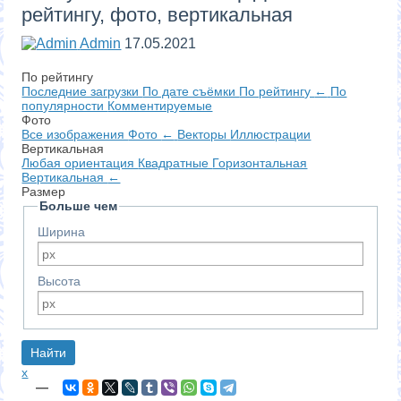
рейтингу, фото, вертикальная
Admin
17.05.2021
По рейтингу
Последние загрузки
По дате съёмки
По рейтингу
←
По
популярности
Комментируемые
Фото
Все изображения
Фото
←
Векторы
Иллюстрации
Вертикальная
Любая ориентация
Квадратные
Горизонтальная
Вертикальная
←
Размер
Больше чем
Ширина
Высота
x
—