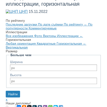
иллюстрации, горизонтальная
ЦНП
15.11.2022
По рейтингу
Последние загрузки
По дате съёмки
По рейтингу
←
По
популярности
Комментируемые
Иллюстрации
Все изображения
Фото
Векторы
Иллюстрации
←
Горизонтальная
Любая ориентация
Квадратные
Горизонтальная
←
Вертикальная
Размер
Больше чем
Ширина
Высота
x
Наши дипломы!