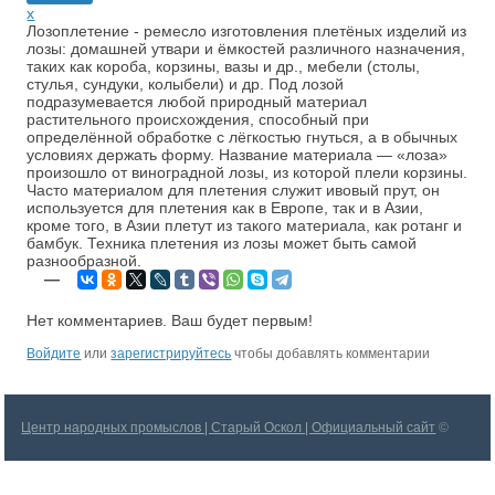
x
Лозоплетение - ремесло изготовления плетёных изделий из
лозы: домашней утвари и ёмкостей различного назначения,
таких как короба, корзины, вазы и др., мебели (столы,
стулья, сундуки, колыбели) и др. Под лозой
подразумевается любой природный материал
растительного происхождения, способный при
определённой обработке с лёгкостью гнуться, а в обычных
условиях держать форму. Название материала — «лоза»
произошло от виноградной лозы, из которой плели корзины.
Часто материалом для плетения служит ивовый прут, он
используется для плетения как в Европе, так и в Азии,
кроме того, в Азии плетут из такого материала, как ротанг и
бамбук. Техника плетения из лозы может быть самой
разнообразной.
—
Нет комментариев. Ваш будет первым!
Войдите
или
зарегистрируйтесь
чтобы добавлять комментарии
Центр народных промыслов | Старый Оскол | Официальный сайт
©
2026