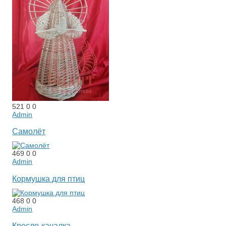
521
0
0
Admin
Самолёт
469
0
0
Admin
Кормушка для птиц
468
0
0
Admin
Кресло-качалка