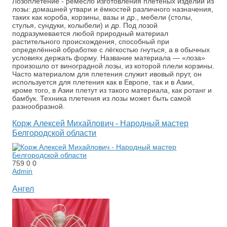
Лозоплетение - ремесло изготовления плетёных изделий из
лозы: домашней утвари и ёмкостей различного назначения,
таких как короба, корзины, вазы и др., мебели (столы,
стулья, сундуки, колыбели) и др. Под лозой
подразумевается любой природный материал
растительного происхождения, способный при
определённой обработке с лёгкостью гнуться, а в обычных
условиях держать форму. Название материала — «лоза»
произошло от виноградной лозы, из которой плели корзины.
Часто материалом для плетения служит ивовый прут, он
используется для плетения как в Европе, так и в Азии,
кроме того, в Азии плетут из такого материала, как ротанг и
бамбук. Техника плетения из лозы может быть самой
разнообразной.
Корж Алексей Михайлович - Народный мастер
Белгородской области
759
0
0
Admin
Ангел