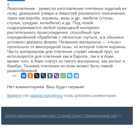
x
Лозоплетение - ремесло изготовления плетёных изделий из
лозы: домашней утвари и ёмкостей различного назначения,
таких как короба, корзины, вазы и др., мебели (столы,
стулья, сундуки, колыбели) и др. Под лозой
подразумевается любой природный материал
растительного происхождения, способный при
определённой обработке с лёгкостью гнуться, а в обычных
условиях держать форму. Название материала — «лоза»
произошло от виноградной лозы, из которой плели корзины.
Часто материалом для плетения служит ивовый прут, он
используется для плетения как в Европе, так и в Азии,
кроме того, в Азии плетут из такого материала, как ротанг и
бамбук. Техника плетения из лозы может быть самой
разнообразной.
—
Нет комментариев. Ваш будет первым!
Войдите
или
зарегистрируйтесь
чтобы добавлять комментарии
Центр народных промыслов | Старый Оскол | Официальный сайт
©
2026