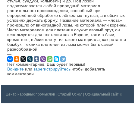
стулья, сундуки, колыбели) и др. Под лозой
подразумевается любой природный материал
растительного происхождения, способный при
определённой обработке с лёгкостью гнуться, а в обычных
условиях держать форму. Название материала — «лоза»
произошло от виноградной лозы, из которой плели корзины.
Часто материалом для плетения служит ивовый прут, он
используется для плетения как в Европе, так и в Азии,
кроме того, в Азии плетут из такого материала, как ротанг и
бамбук. Техника плетения из лозы может быть самой
разнообразной.
—
Нет комментариев. Ваш будет первым!
Войдите
или
зарегистрируйтесь
чтобы добавлять
комментарии
Центр народных промыслов | Старый Оскол | Официальный сайт
©
2026