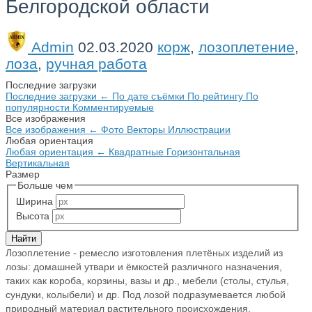
Белгородской области
Admin
02.03.2020
корж
,
лозоплетение
,
лоза
,
ручная работа
Последние загрузки
Последние загрузки
←
По дате съёмки
По рейтингу
По
популярности
Комментируемые
Все изображения
Все изображения
←
Фото
Векторы
Иллюстрации
Любая ориентация
Любая ориентация
←
Квадратные
Горизонтальная
Вертикальная
Размер
Больше чем
Ширина
Высота
Лозоплетение - ремесло изготовления плетёных изделий из
лозы: домашней утвари и ёмкостей различного назначения,
таких как короба, корзины, вазы и др., мебели (столы, стулья,
сундуки, колыбели) и др. Под лозой подразумевается любой
природный материал растительного происхождения,