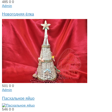
485
0
0
Admin
Новогодняя ёлка
501
0
0
Admin
Пасхальное яйцо
546
0
0