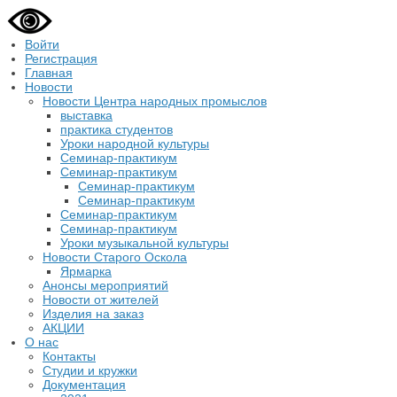
Войти
Регистрация
Главная
Новости
Новости Центра народных промыслов
выставка
практика студентов
Уроки народной культуры
Семинар-практикум
Семинар-практикум
Семинар-практикум
Семинар-практикум
Семинар-практикум
Семинар-практикум
Уроки музыкальной культуры
Новости Старого Оскола
Ярмарка
Анонсы мероприятий
Новости от жителей
Изделия на заказ
АКЦИИ
О нас
Контакты
Студии и кружки
Документация